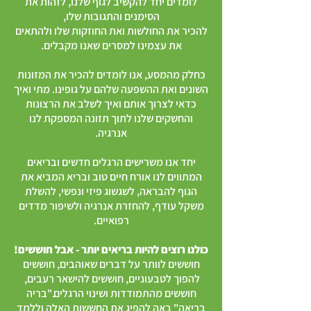
לומדים יחד להקשיב לגוף שלנו, לזהות את
הסימנים והתגובות שלו,
להכיר את החולשות ואת החוזקות שלו ולהתאים
את עצמינו
למסרים שאנו מקבלים.
כחלק מהמסע, אנו לומדים להכיר את המזונות
השונים ואת ההשפעה שלהם על גופינו. מתי ואיך
כדאי לצרוך אותם ואיך לשלב את הרצונות
והחשקים שלנו לתוך תזונה המספקת לנו
אנרגיה.
יחד אנו משרישים הרגלים חדשים ובריאים
המתווים לנו אורח חיים טוב ובריא המביא את
הגוף להבראה, לשגשוג פיזי ונפשי, להשלת
משקל עודף, להחזרת אנרגיה ולשיפור מדדים
רפואיים.
כולנו רוצים להיות בריאים יותר - אבל חוששים!
חוששים לוותר על דברים שאוהבים, חוששים
להפוך לטבעוניים,
חוששים להישאר רעבים,
חוששים מהתמודדות ושינוי הרגלים."בריה
בריאה" באה להפיג את החששות האלה וללמד