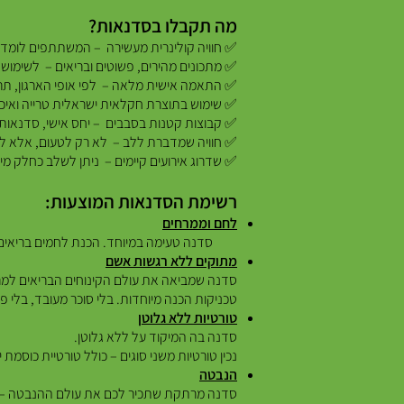
מה תקבלו בסדנאות?
✅ חוויה קולינרית מעשירה – המשתתפים לומדי
✅ מתכונים מהירים, פשוטים ובריאים – לשימוש 
✅ התאמה אישית מלאה – לפי אופי הארגון, תרב
✅ שימוש בתוצרת חקלאית ישראלית טרייה ואיכו
✅ קבוצות קטנות בסבבים – יחס אישי, סדנאות
✅ חוויה שמדברת ללב – לא רק לטעום, אלא לה
✅ שדרוג אירועים קיימים – ניתן לשלב כחלק מימי
רשימת הסדנאות המוצעות:
לחם וממרחים
סדנה טעימה במיוחד. הכנת לחמים בריאים ללא
מתוקים ללא רגשות אשם
סדנה שמביאה את עולם הקינוחים הבריאים למר
טכניקות הכנה מיוחדות. בלי סוכר מעובד, בלי 
טורטיות ללא גלוטן
סדנה בה המיקוד על ללא גלוטן.
נכין טורטיות משני סוגים – כולל טורטיית כוסמת 
הנבטה
סדנה מרתקת שתכיר לכם את עולם ההנבטה – טכנ