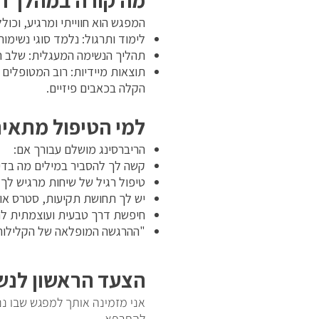
מה קורה במהלך 
המפגש הוא חווייתי ומרגיע, וכולל
לימוד ותרגול: נלמד סוגי נשימות
תהליך הנשימה המעגלית: שלב הר
תוצאות מיידיות: רוב המטופלים ח
הקלה בכאבים פיזיים.
למי הטיפול מתאים
הריברסינג מושלם עבורך אם:
קשה לך להסביר במילים מה בדי
טיפול רגיל של שיחות מרגיש לך
יש לך תחושת תקיעות, סטרס או 
חיפשת דרך טבעית ועוצמתית לריפ
"ההרגשה המופלאה של הקלילות מ
הצעד הראשון לנש
אני מזמינה אותך למפגש שבו נני
להתרפא.