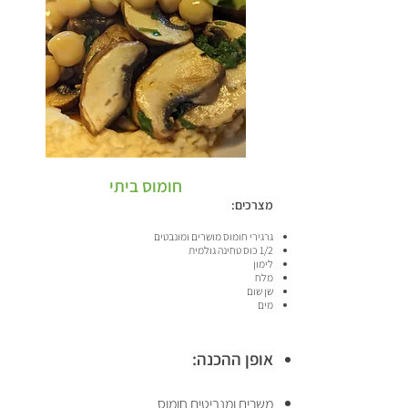
חומוס ביתי
מצרכים:
גרגירי חומוס מושרים ומונבטים
1/2 כוס
טחינה גולמית
לימון
מלח
שן שום
מים
אופן ההכנה:
משרים ומנביטים חומוס