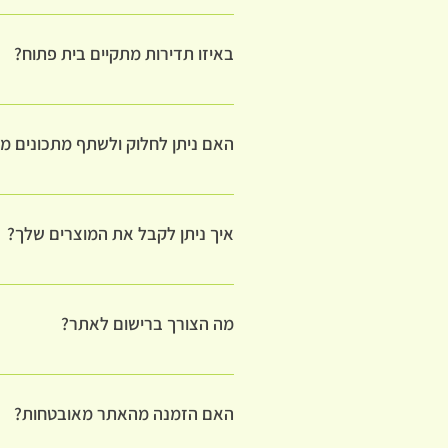
מפגשים באווירה ביתית ונעימה החושפים לנ
בריאות טבעית. זו הזדמנות מצויינת להכיר
באיזו תדירות מתקיים בית פתוח?
בית פתוח מתקיים מדי חודש אלא כן יש משה
האם ניתן לחלוק ולשתף מתכונים 
המידע באתר וכל הזכיות שלו שמורים ל"ברי
עושה זאת בדרכים שונות ומגוונות ומטרתה 
איך ניתן לקבל את המוצרים שלך?
פנים אל פנים, במכירת מוצרים בריאים וכן 
משפחה ועוד. נשמח אם תזכירו את שמנו
את ההזמנה ניתן לבצע דרך האתר או בטלפ
משלוח והמוצרים יגיעו עד אליכם הביתה
מה הצורך ברישום לאתר?
אתר בריה בריאה מאפשר מגוון שירותים. כאש
וניתן לפנות אלינו בעזרת מילוי טופס או 
האם הזמנה מהאתר מאובטחות?