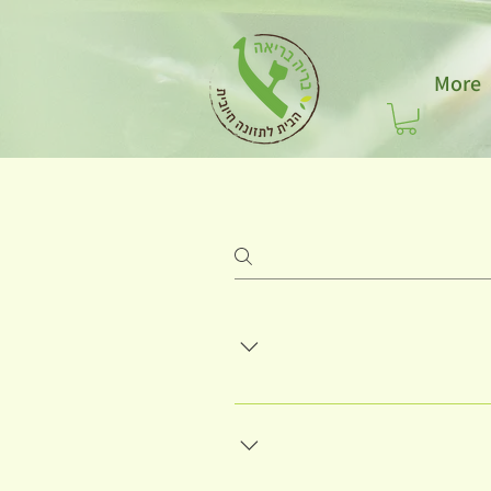
More
פש. בנוסף, בריה בריאה דואגת להעשיר
בארס ועוד... יש לי ידע נוסף וניסיון
הרצאות, עשו טיפולי נשימה/דיקור