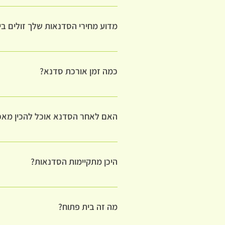
יש סדנאות המיועדות לילדים מגילאי 8-14. יש גם חוג בישול לגילאים אילו. יש סדנאות המיועדות למבוגרים אך גם נערים ונערות יכולים להשתתף בהן.
מדוע מחירי הסדנאות שלך זולים בי
בריה בריאה שמה לנגד עיניה את הרצון לגע
כמה זמן אורכת סדנא?
רוב הסדנאות מתקיימות למשך שעתיים.
האם לאחר הסדנא אוכל להכין מאכ
זאת המטרה של הסדנה. הסדנא היא פרקטית
אני זמינה לאחר מכן גם בווטסאפ, טלפונית 
היכן מתקיימות הסדנאות?
בדרך כלל, הסדנאות מתקיימות אצלי בבית.
במצבים חריגים גם קיימתי במקום מוגן
מה זה בית פתוח?