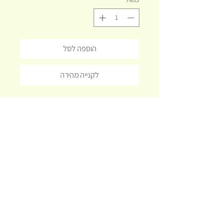
הוספה לסל
לקנייה מהירה
שורש עגול ובשרני עם עלי כרפס
משמש כצמח תיבול לתבשילים ומרקים
וחלופה מצויינת בריאה וטעימה לאבקות
מרק למיניהן.
נמכר ביחידים בודדים
תקנון האתר
משלוחים
שאלות נפוצות
© 2023 by
TALIA DESIGN