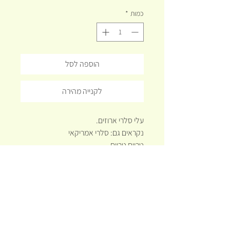
כמות
*
הוספה לסל
לקנייה מהירה
עלי סלרי ארוזים.
נקראים גם: סלרי אמריקאי
טריים טריים
היישר מיישובי העוטף
הידעת? בגבעול סלרי יש את כל הויטמינים
שהגוף צריך.
משמש כאמצעי המלחה בתבשילים.
אני משתמשת בו במיץ ירקות, בסלטים,
בממרחים ובתבשילים.