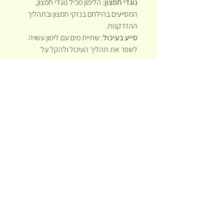
נוגדי חמצון
: הלימון מכיל נוגדי חמצון,
המסייעים בהילחם בנזקי חמצון ובתהליך
ההזדקנות.
סייע בעיכול
: שתיית מים עם לימון עשויה
לשפר את תהליך העיכול ולהקל על
תסמינים כמו גזים ונפיחות.
תמיכה במערכת הלב
: צריכת לימון עשויה
להפחית רמות כולסטרול ולתמוך בלחץ דם
תקין.
בריאות העור
: הויטמין C והנוגדי חמצון
שבאמצעות הלימון יכולים לסייע בשיפור
מצב העור ולמנוע סימני הזדקנות.
שימושים בלימון
:
שתייה
: מים עם לימון משמשים כמשקה
מרענן ובריא. אני, פותחת איתו בכל בוקר.
בריאות
: הלימון והקליפה שלו משמשים
לעיתים קרובות בטיפולי עור טבעיים, כמו
מסכות פנים.