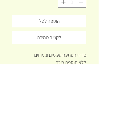
הוספה לסל
לקנייה מהירה
כדורי הפתעה טעימים ונימוחים
ללא תוספת סוכר
עושיים מחומרים טבעיים בלבד: קמח
שקדים, מייפל, תמרים וקוקוס
ללא גלוטן
מומלץ ביותר
פינוק מעדן לאהובים עליכם
תקנון האתר
משלוחים
שאלות נפוצות
© 2023 by
TALIA DESIGN