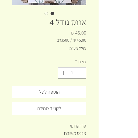
אננס גודל 4
מחיר
/
500גרם
‏45.00 ‏₪
כולל מע״מ
לכל
500
כמות
*
Grams
הוספה לסל
לקנייה מהירה
פרי טרופי
אננס משובח