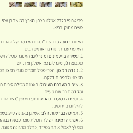
פרי טרופי הגדל אצלנו בצפון הארץ במושב בן עמי
טעים מתוק ובריא.
האנונה ידועה גם בשם "תפוח האדמה של האהבה" א
היא פרי עם יתרונות בריאותיים רבים.
1.
עשירה בויטמינים ומינרלים
מקבוצת B, ומינרלים כמו אשלגן ומגנזיום.
2.
נוגדת חמצון
: הפרי מכיל חומרים נוגדי חמצון ה
חמצוני ולהפחית דלקת.
3.
שיפור מערכת העיכול
: האנונה מכילה סיבים ת
ומקדמים בריאות מעיים.
4.
תמיכה במערכת החיסונית
: הויטמין C
להילחם בזיהומים.
5.
תמיכה בבריאות הלב
: אשלגן באנונה סייע בשמ
6.
אנרגיה זמינה
: יש לה תכולת סוכר טבעית גבוהה
מומלץ לאכול אותה במידה, כחלק מתזונה מגוונת וב