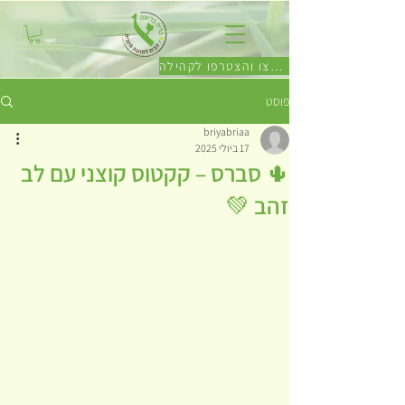
לחצו והצטרפו לקהילה
פוסט
briyabriaa
17 ביולי 2025
🌵 סברס – קקטוס קוצני עם לב
זהב 💚