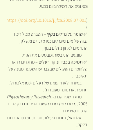
ומאזנים את המיקרוביום במעי.
https://doi.org/10.1016/j.jfca.2008.07.001
(
) 
✅ 
שומר על נוזלים בקיץ
 – הסברס מכיל ריכוז 
גבוה של מים ומינרלים כמו מגנזיום ואשלגן, 
התורמים לאיזון נוזלים בגוף,
       מונעים התייבשות ומבססים את הגוף.
✅ 
תמיכה בכבד וניקוי רעלים
 – מחקרים הראו 
שלחומרים הפעילים שבצבר יש השפעה מגינה על 
תאי כבד.
       במיוחד לאחר עומס של רעלים (כמו אלכוהול, 
תרופות או תזונה מעובדת).
       מחקר שפורסם ב-
, 
Phytotherapy Research
2005, מצא כי מיץ סברס סייע בהפחתת נזק לכבד 
שנגרם מצריכת 
       אלכוהול, בזכות פעילות נוגדת חמצון והפחתת 
דלקת.