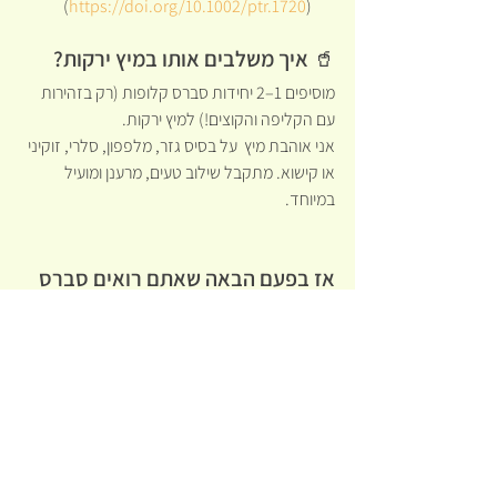
)
https://doi.org/10.1002/ptr.1720
       (
🥤 איך משלבים אותו במיץ ירקות?
מוסיפים 1–2 יחידות סברס קלופות (רק בזהירות 
עם הקליפה והקוצים!) למיץ ירקות.
אני אוהבת מיץ  על בסיס גזר, מלפפון, סלרי, זוקיני 
או קישוא. מתקבל שילוב טעים, מרענן ומועיל 
במיוחד.
אז בפעם הבאה שאתם רואים סברס 
– תזכרו:
הוא לא רק קוצני – הוא גם מרפא.
ולפעמים, הבריאות מתחבאת בדיוק 
במקום הכי פחות צפוי 🌱
https://video.wixstatic.com/video/bc0830_27d82
46e83f141dd9061f4dc5855f6b3/480p/mp4/file.m
p4