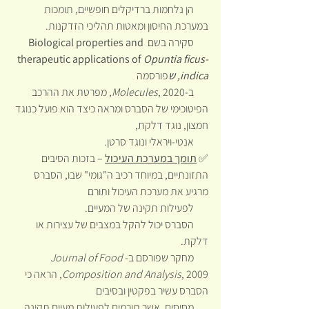
       הן נלחמות ברדיקלים חופשיים, תומכות 
במערכת החיסון ומאטות תהליכי הזדקנות.
       סקירה בשם 
Biological properties and 
therapeutic applications of 
Opuntia ficus-
indica, ש
פורסמה
       ב-
Molecules
, 2020, מפרטת את ההרכב 
הפיטוכימי של הסברס ומראה כיצד הוא פועל כנוגד 
חמצון, נוגד דלקת,
       אנטי-ויראלי ונוגד סרטן.
✅ 
תומך במערכת העיכול
 – בזכות הסיבים 
התזונתיים, במיוחד רכיב ה"גומי" שבו, הסברס 
מרגיע את מערכת העיכול ותורם 
       לפעילות תקינה של המעיים.
       הסברס יכול להקל במצבים של עצירות או 
דלקת.
       מחקר שפורסם ב-
Journal of Food 
Composition and Analysis
, 2009, הראה כי 
הסברס עשיר בפקטין ובסיבים 
       מסיסים, אשר תורמים לפעילות מעיים תקינה 