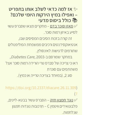
✨ אז למה כדאי לשלב אותו בתפריט 
– ואפילו במיץ הירקות היומי שלכם? 
📚 כולל ביסוס מדעי
✅ 
מאזן סוכר בדם
 – מחקרים מצאו שסברס עשוי 
לסייע באיזון רמות סוכר.
       זה קורה בזכות הסיבים המסיסים שבו, 
אנטיאוקסידנטים ורכיבים ממשפחת הפוליפנולים 
שתורמים לרגישות לאינסולין.
       במחקר שפורסם ב-
Diabetes Care
, 2003, 
ראו כי צריכה של סברס טרי הורידה רמות סוכר אצל 
משתתפים עם סוכרת 
       סוג 2, (במיוחד בצריכה טרייה או כמיץ). 
https://doi.org/10.2337/diacare.26.11.309
(
)
7
✅ 
נוגד חמצון חזק
 – הסברס עשיר בבטא-ליינים, 
פלבונואידים וויטמין C – תרכובות נוגדות חמצון 
שנלחמות.