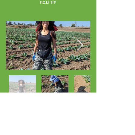
יחד ננצח
מעוניין להתנדב ולעזור
לחקלאים