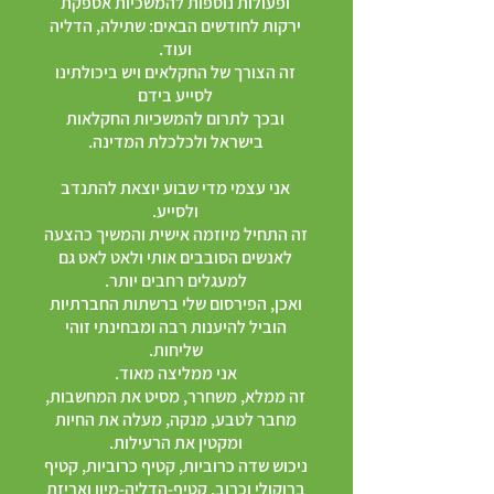
ופעולות נוספות להמשכיות אספקת
ירקות לחודשים הבאים: שתילה, הדליה
ועוד.
זה הצורך של החקלאים ויש ביכולתינו
לסייע בידם
ובכך לתרום להמשכיות החקלאות
בישראל ולכלכלת המדינה.
אני עצמי מדי שבוע יוצאת להתנדב
ולסייע.
זה התחיל מיוזמה אישית והמשיך כהצעה
לאנשים הסובבים אותי ולאט לאט גם
למעגלים רחבים יותר.
ואכן, הפירסום שלי ברשתות החברתיות
הוביל להיענות רבה ומבחינתי זוהי
שליחות.
אני ממליצה מאוד.
זה ממלא, משחרר, מסיט את המחשבות,
מחבר ל
טבע, מנקה, מעלה את החיות
ומקטין את הרעילות.
ניכוש שדה כרוביות, קטיף כרוביות, קטיף
ברוקולי וכרוב, קטיף-הדליה-מיון ואריזת