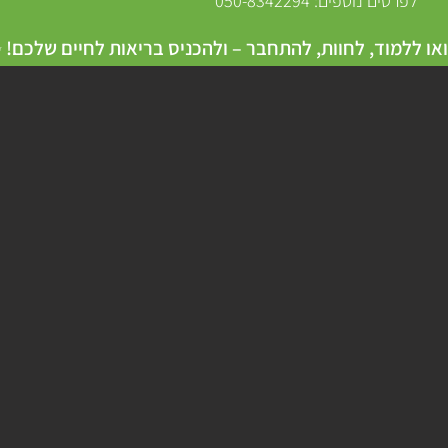
050-8342
או ללמוד, לחוות, להתחבר – ולהכניס בריאות לחיים שלכם!