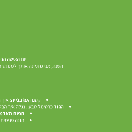
ה
יום האישה הב
השנה, אני מזמינה אותך למפגש מי
א
קסם ה
עגבנייה
: איך הלי
ה
גזר
כרטינול טבעי: נגלה איך הבט
תפוח האדמ
הזנה פנימית: