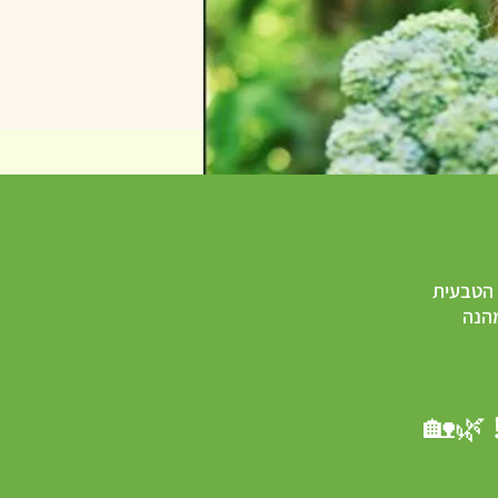
 הטבעית
מהנה
 🌿🏡