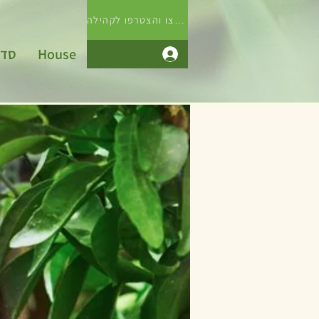
לחצו והצטרפו לקהילה
House
סדנ
התחבר