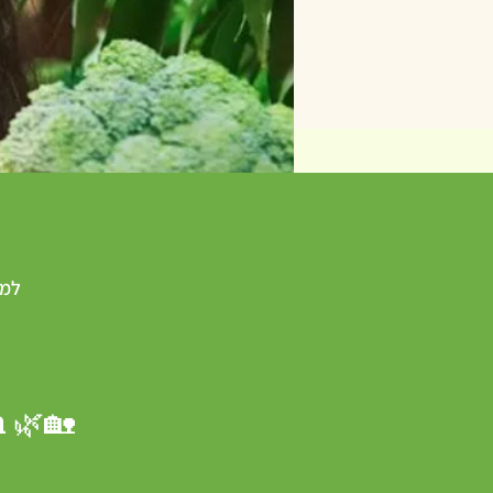
למפ
🏡🌿 ב
🌟 מה זה בית