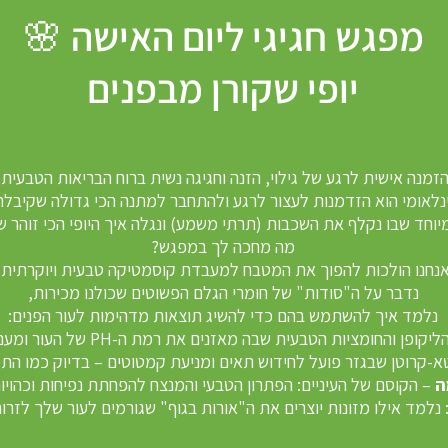
מפגש חגיגי ליום האישה 🌸
יופי שקורן מבפנים
זמנה אישית לרגע של גילוי, הזנה וחגיגה נשית ברוח הבריאות הטבעית.
ינלאומי הוא הזדמנות לעצור לרגע ולהתחבר למתנה הכי גדולה שקיבלת
וחד שבו נקלף את השכבות (תרתי משמע) ונגלה איך היופי הכי זוהר 
מה מחכה לך במפגש?
נחנו הולכות להפוך את המטבח למעבדת קוסמטיקה טבעית ויוקרתית.
נדבר על ה"סודות" של חומרי הגלם הפשוטים שכולנו מכירות,
נלמד איך להשתמש בהם כדי להשיג תוצאות מדהימות לעור הפנים:
קופן והחומציות הטבעית שבה מאזנים את רמת ה-PH של העור ומעניקים לו מראה אחיד ורענן.
א-קרוטן שבגזר פועל לחידוש תאים ומניעת קמטוטים – בדיוק כמו התכש
ה
– הקוסם של העיניים: הפתרון הטבעי והמנצח להפחתת נפיחות וכהויו
 נלמד אילו מזונות יוצרים את ה"אורות בגוף" שגורמים לעור שלך לזרו