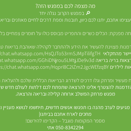
מה מצפה לכם במפגש הזה?
🔎 במפגש הקרוב נגלה יחד
עצימו אתכם, יתנו לכם כיוון, תובנות ומפת דרכים לחיים מאוזנים ובריאי
חה מפנקת: הכלים כשרים והתפריט מבוסס כולו על חומרים צמחיים בל
דמנות מצוינת להעשיר את הידע ולהתחבר לקהילה שאוהבת בריאות טב
יישר מהחקלאי
//chat.whatsapp.com/HsQJTo53rmSJMpTilifgTH
צאות בריה בריאה
hat.whatsapp.com/GGhiDNjrou5LMtjJDe9v3d
ות לילדים
ps://chat.whatsapp.com/HqprI8C2IZm2JgcWEfzqBY
ח מעשיר ומרתק וגלו דרכים לשדרוג הבריאות הכללית שלכם ולהעלאת 
זדמנות להצטרף אלינו להרצאה שתפתח לכם דלתות לעולם חדש של ב
מפגש מרתק המשלב ארוחה קלילה ובריאה והרצאה.
מגיעים לערב מהנה בו תפגשו אנשים חדשים, תיחשפו לנושא מעניין ואו
מחכים לארח אתכם בביתנו|
מספר המקומות מוגבל – הקדימו להירשם!
050-8342294 אתי