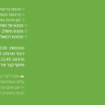
✨ ארוחת בריאות עשירה: מגוון מנ
✨ הדגמות מעשיות: איך לרקוח ל
✨ זמן איכות נשי: שיח פתוח, מ
✨ מפגש של חוויה, טעם ו
✨ מפגש משולב – תוכן מרתק
✨ מתאים לכווווולם
התכנסות: 10:30
כיבוד וארוחה: 11:00–10:30 טעימה מתוצרת ידיי. הכל מבוסס על הצומח ובריאות טבעית.
הרצאה: 11:45–11:00
שיתוף קצר ופרידה: 12:00
🚗 חניה לצד הב
עלות השתתפות: 80 ש"
✨ אם אתם מכירי
הנחה מיוחדת ת