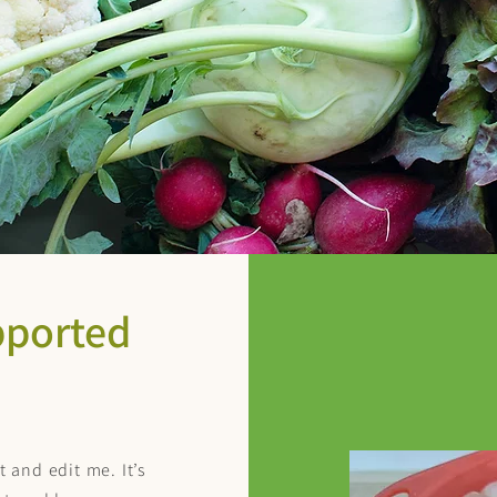
pported
 and edit me. It’s