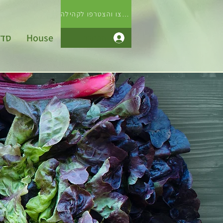
לחצו והצטרפו לקהילה
סדנ
House
התחבר