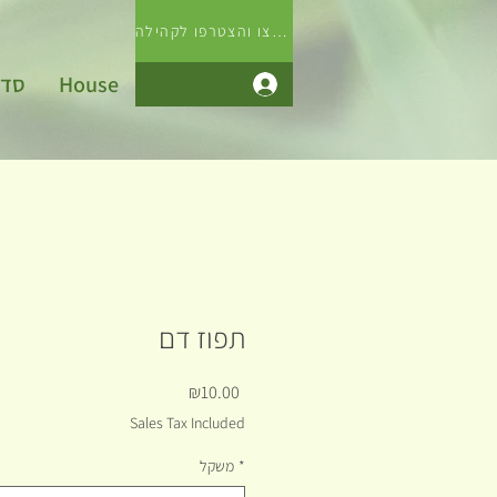
לחצו והצטרפו לקהילה
House
סדנ
התחבר
תפוז דם
Price
₪10.00
Sales Tax Included
*
משקל