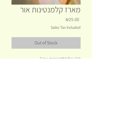
מארז קלמנטינות אור
Price
₪25.00
Sales Tax Included
Out of Stock
3 ק''ג של קלמנטינות אור
מתוקות ועסיסיות היישר מהחקלאי
מחיר סופר משתלם
FAQ
Shippin
Shipping
g &
&Returns
Returns
© 2023 by Deerfield Farm. Proudly created with
Wix.com