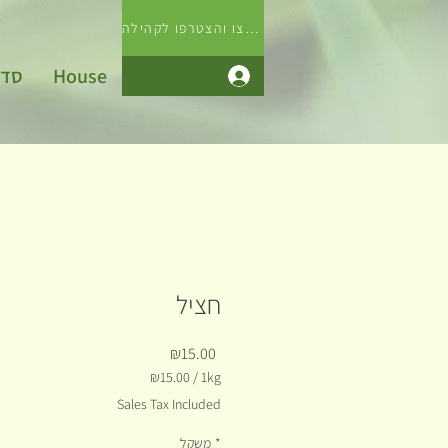
לחצו והצטרפו לקהילה
House
סדנ
התחבר
חציל
Price
₪15.00
₪15.00
/
1kg
₪15.00
Sales Tax Included
per
1
*
משקל