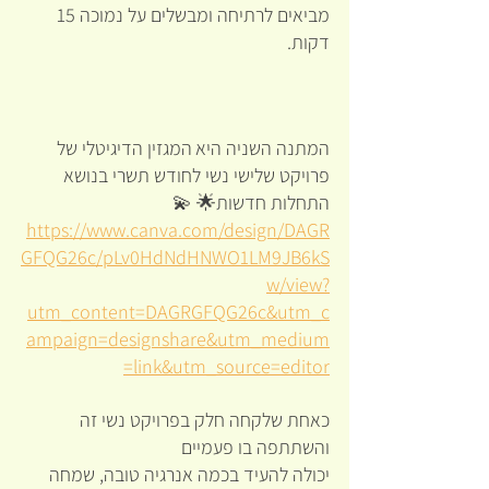
מביאים לרתיחה ומבשלים על נמוכה 15 
דקות.
המתנה השניה היא
המגזין הדיגיטלי של 
פרויקט שלישי נשי לחודש תשרי בנושא 
התחלות חדשות🌟 💫  
https://www.canva.com/design/DAGR
GFQG26c/pLv0HdNdHNWO1LM9JB6kS
w/view?
utm_content=DAGRGFQG26c&utm_c
ampaign=designshare&utm_medium
=link&utm_source=editor
כאחת שלקחה חלק בפרויקט נשי זה 
והשתתפה בו פעמיים 
יכולה להעיד בכמה אנרגיה טובה, שמחה 