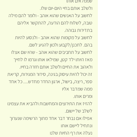
שממלאים אותו
ולשלב אותם בחיי היום-יום שלו.
לחשוב על האנשים שהוא אוהב - ולומר להם מילה 
טובה, לשלוח להם הודעה, להתקשר אליהם 
בתדירות גבוהה.
לחשוב על מקומות שהוא אוהב - ולנסוע להיות 
בהם. לתכנן/לקבוע ולכוון להגיע לשם.
לחשוב על תחביבים שהוא אוהב - שהיו שם אצלו 
מאז היותו ילד קטן, שמילאו אותו וגרמו לו לחייך 
ולאהוב את החיים ולשלב אותם חזרה בחייו.
זה יכול להיות עיסוק בגינה, סידור המגירות, קריאת 
ספר, ריצה, בישול, ארגון החדר מחדש.... כל אחד 
ממה שמדבר אליו 
ומרים אותו.
להזיז את התירוצים והמחשבות ולהביא את עצמינו 
לשלב של יישום.
אפילו אם נבחר דבר אחד מתוך הרשימה שנערוך
ונתחיל ליישם אותו
נעלה את רף החיות שלנו