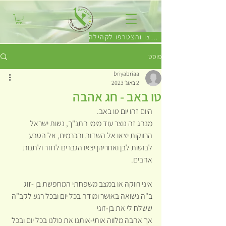
לחצו והצטרפו לקהילה
פוסט
briyabriaa
2 באוג׳ 2023
טו באב - חג אהבה
היום זהו יום טו באב.
מנהג זה נוצר עוד מימי התנ"ך, נשות ישראל 
הרווקות יצאו אל השדות והכרמים, אל הטבע 
לבושות לבן ואחריהן יצאו הגברים לחזר ולתנות 
אהבים.
איני רווקה או במצב משפחתי המחפשת בן -זוג
ב"ה נשואה באושר ומודה בכל יום ובכל רגע לקב"ה 
ששלח לי את בן-זוגי
אך אהבה מלווה אותי-אותנו את כולנו בכל יום ובכל 