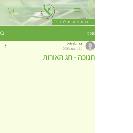
לחצו והצטרפו לקהילה
פוסט
briyabriaa
11 בדצמ׳ 2023
חנוכה - חג האורות