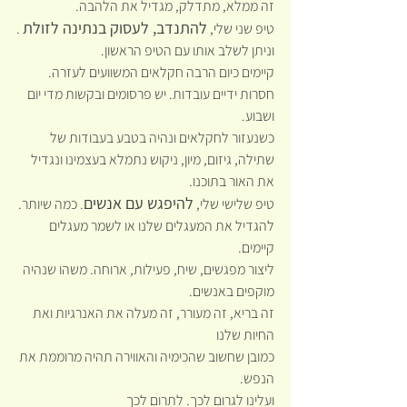
זה ממלא, מתדלק, מגדיל את הלהבה.
להתנדב, לעסוק בנתינה לזולת
טיפ שני שלי, 
 .
וניתן לשלב אותו עם הטיפ הראשון.
קיימים כיום הרבה חקלאים המשוועים לעזרה. 
חסרות ידיים עובדות. יש פרסומים ובקשות מדי יום 
ושבוע.
כשנעזור לחקלאים ונהיה בטבע בעבודות של 
שתילה, גיזום, מיון, ניקוש נתמלא בעצמינו ונגדיל 
את האור בתוכנו.
להיפגש עם אנשים
טיפ שלישי שלי, 
. כמה שיותר.
להגדיל את המעגלים שלנו או לשמר מעגלים 
קיימים.
ליצור מפגשים, שיח, פעילות, ארוחה. משהו שנהיה 
מוקפים באנשים.
זה בריא, זה מעורר, זה מעלה את האנרגיות ואת 
החיות שלנו
כמובן שחשוב שהכימיה והאווירה תהיה מרוממת את 
הנפש.
ועלינו לגרום לכך. לתרום לכך