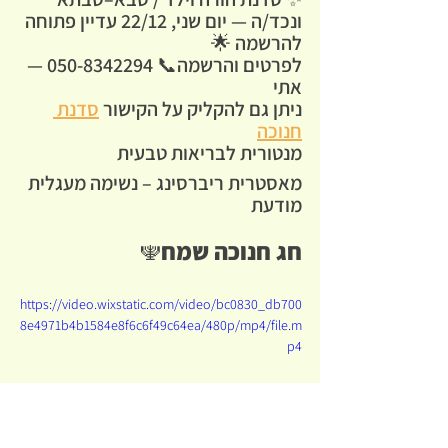
ונכד/ה — יום שני, 22/12 עדיין פתוחה 
להרשמה 🌟
לפרטים והרשמה📞 050-8342294 — 
אתי
ניתן גם להקליק על הקישור 
סדנת 
חנוכה
מנטורית לבריאות טבעית
מאסטרית ריברסינג – נשימה מעגלית 
מודעת
חג חנוכה שמח
🕎
https://video.wixstatic.com/video/bc0830_db700
8e4971b4b1584e8f6c6f49c64ea/480p/mp4/file.m
p4