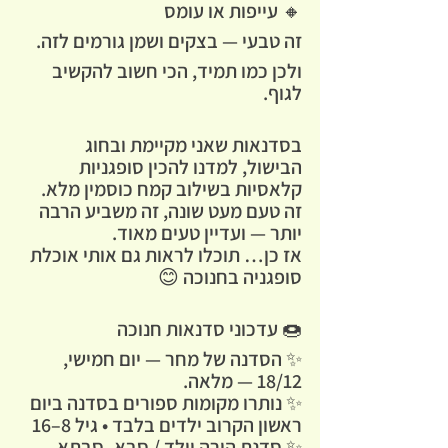
🔸 עייפות או עומס
זה טבעי — בצקים ושמן גורמים לזה.
ולכן כמו תמיד, הכי חשוב 
להקשיב 
לגוף
.
בסדנאות שאני מקיימת ובחוג 
הבישול, למדנו להכין סופגניות 
קלאסיות בשילוב קמח כוסמין מלא.
זה טעם מעט שונה, זה משביע הרבה 
יותר — ועדיין טעים מאוד.
אז כן… תוכלו לראות גם אותי אוכלת 
סופגניה בחנוכה 😊
🍩 
עדכוני סדנאות חנוכה
✨ הסדנה של מחר — יום חמישי, 
18/12 — מלאה.
✨ נותרו מקומות ספורים בסדנה ביום 
ראשון הקרוב ילדים בלבד • גיל 8–16
✨ סדנת הורה וילד / סבא–סבתא 