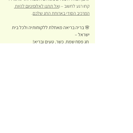
קחו רגע לחשוב – ו
אל תתנו לאלומיניום להיות 
המרכיב הסודי בארוחת החג שלכם
.
🌸 
בריה בריאה מאחלת ללקוחותיה ולכל בית 
ישראל –
חג פסח שמח, כשר, טעים ובריא!
שתמיד נבחר בטוב, בתבונה ובבריאות
הצג הכול
פוסטים אחרונים