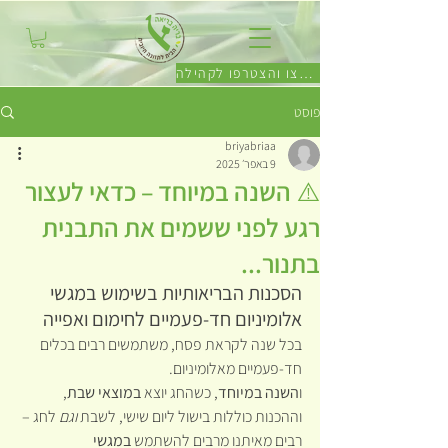
לחצו והצטרפו לקהילה
פוסט
briyabriaa
9 באפר׳ 2025
⚠️ השנה במיוחד – כדאי לעצור
רגע לפני ששמים את התבנית
בתנור...
הסכנות הבריאותיות בשימוש במגשי 
אלומיניום חד-פעמיים לחימום ואפייה
בכל שנה לקראת פסח, משתמשים רבים בכלים 
חד-פעמיים מאלומיניום.
ו
השנה במיוחד
, כשהחג יוצא 
במוצאי שבת
, 
וההכנות כוללות בישול ליום שישי, לשבת 
וגם
 לחג – 
רבים מאיתנו מרבים להשתמש 
במגשי 