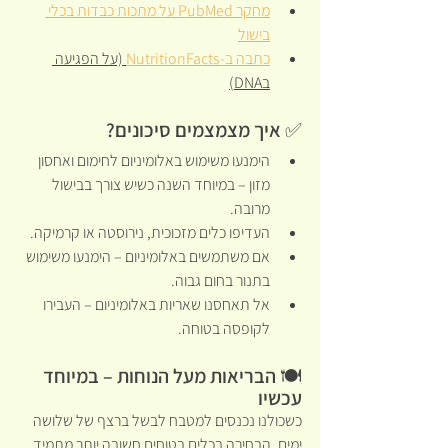
מחקר PubMed על מתכות כבדות בכלי 
בישול
כתבה ב-NutritionFacts
 (על הפגיעה 
בDNA)
✅ איך מצמצמים סיכונים?
הימנעו משימוש באלומיניום לחימום ואחסון 
מזון – במיוחד השנה כשיש צורך בבישול 
מרובה.
העדיפו כלים מזכוכית, נירוסטה או קרמיקה.
אם משתמשים באלומיניום – הימנעו משימוש 
בתנור בחום גבוה.
אל תאחסנו שאריות באלומיניום – העבירו 
לקופסה בטוחה.
🍽️ הבריאות מעל הנוחות – במיוחד 
עכשיו
כשכולנו נכנסים למטבח לבשל ברצף של שלושה 
ימים, הבחירה בכלים בטוחים חשובה יותר מתמיד.